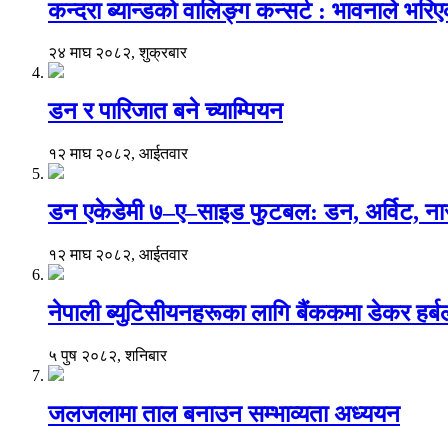
कन्दरा ब्यान्डको वालिङ्ग कन्सर्ट : भावनाले भर
२४ माघ २०८२, शुक्रबार
डन र पारिजात बने च्याम्पियन
१२ माघ २०८२, आईतवार
डन एकेडेमी ७–ए–साइड फुटबल: डन, अर्विट, नार
१२ माघ २०८२, आईतवार
नेपाली ब्युटिसीयनहरूका लागि बैंककमा डेकर हर्बलको 
५ पुष २०८२, शनिबार
जलजलामा ताल बनाउन सम्भाव्यता अध्ययन