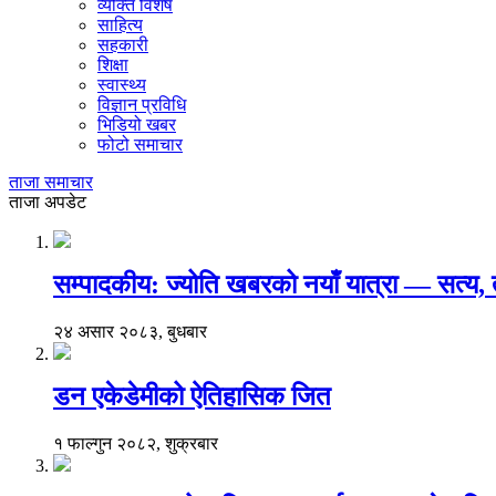
व्यक्ति विशेष
साहित्य
सहकारी
शिक्षा
स्वास्थ्य
विज्ञान प्रविधि
भिडियो खबर
फोटो समाचार
ताजा समाचार
ताजा अपडेट
सम्पादकीय: ज्योति खबरको नयाँ यात्रा — सत्य
२४ असार २०८३, बुधबार
डन एकेडेमीको ऐतिहासिक जित
१ फाल्गुन २०८२, शुक्रबार