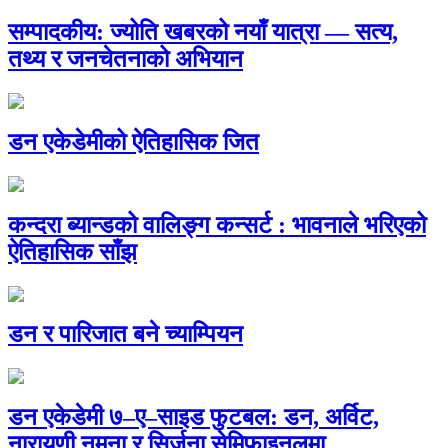
सम्पादकीय: ज्योति खबरको नयाँ यात्रा — सत्य,
तथ्य र जनचेतनाको अभियान
डन एकेडेमीको ऐतिहासिक जित
कन्दरा ब्यान्डको वालिङ्ग कन्सर्ट : भावनाले भरिएको
ऐतिहासिक साँझ
डन र पारिजात बने च्याम्पियन
डन एकेडेमी ७–ए–साइड फुटबल: डन, अर्विट,
नारायणी नमुना र सिर्जना सेमिफाइनलमा