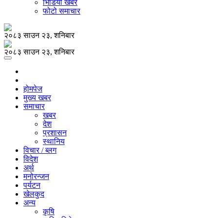
भिडियो खबर
फोटो समाचार
२०८३ साउन २३, शनिबार
२०८३ साउन २३, शनिबार
होमपेज
मुख्य खबर
समाचार
खबर
देश
प्रशासन
स्थानिय
विचार / ब्लग
विदेश
अर्थ
मनोरन्जन
पर्यटन
खेलकुद
अन्य
कृषि