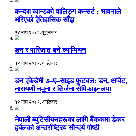
कन्दरा ब्यान्डको वालिङ्ग कन्सर्ट : भावनाले
भरिएको ऐतिहासिक साँझ
२४ माघ २०८२, शुक्रबार
डन र पारिजात बने च्याम्पियन
१२ माघ २०८२, आईतवार
डन एकेडेमी ७–ए–साइड फुटबल: डन, अर्विट,
नारायणी नमुना र सिर्जना सेमिफाइनलमा
१२ माघ २०८२, आईतवार
नेपाली ब्युटिसीयनहरूका लागि बैंककमा डेकर
हर्बलको अन्तर्राष्ट्रिय सौन्दर्य गोष्ठी