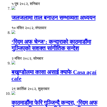
५ पुष २०८२, शनिबार
जलजलामा ताल बनाउन सम्भाव्यता अध्ययन
१० मंसिर २०८२, मंगलवार
‘रिदम अफ चेन्ज’: कन्दाराको काठमाडौंमा
गुञ्जिएको सशक्त सांगीतिक सन्देश
२ मंसिर २०८२, सोमबार
बखुण्डोलमा कासा असाई क्याफे Casa açaí
cafe
२९ कार्तिक २०८२, शुक्रबार
काठमाडौंमा फेरि गुञ्जिन्दै कन्दरा, ‘रिदम अफ