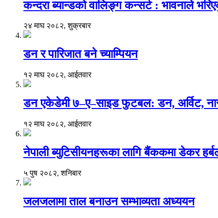
कन्दरा ब्यान्डको वालिङ्ग कन्सर्ट : भावनाले भर
२४ माघ २०८२, शुक्रबार
डन र पारिजात बने च्याम्पियन
१२ माघ २०८२, आईतवार
डन एकेडेमी ७–ए–साइड फुटबल: डन, अर्विट, नार
१२ माघ २०८२, आईतवार
नेपाली ब्युटिसीयनहरूका लागि बैंककमा डेकर हर्बलको 
५ पुष २०८२, शनिबार
जलजलामा ताल बनाउन सम्भाव्यता अध्ययन