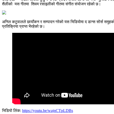
शैलीको यस गीतमा शिवम रसाइलीको गीतमा संगीत संयोजन रहेको छ।
अनिल कटुवालले छायाँकन र सम्पादन गरेको यस भिडियोमा द डान्स सोर्स समुहको 
प्रतिक्रिया प्राप्त भैरहेको छ।
भिडियो लिंक:
https://youtu.be/wajnCTpLDBs