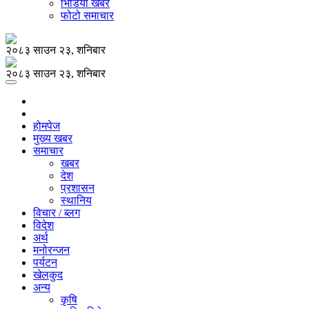
भिडियो खबर
फोटो समाचार
२०८३ साउन २३, शनिबार
२०८३ साउन २३, शनिबार
होमपेज
मुख्य खबर
समाचार
खबर
देश
प्रशासन
स्थानिय
विचार / ब्लग
विदेश
अर्थ
मनोरन्जन
पर्यटन
खेलकुद
अन्य
कृषि