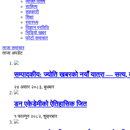
व्यक्ति विशेष
साहित्य
सहकारी
शिक्षा
स्वास्थ्य
विज्ञान प्रविधि
भिडियो खबर
फोटो समाचार
ताजा समाचार
ताजा अपडेट
सम्पादकीय: ज्योति खबरको नयाँ यात्रा — सत्य
२४ असार २०८३, बुधबार
डन एकेडेमीको ऐतिहासिक जित
१ फाल्गुन २०८२, शुक्रबार