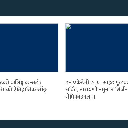
्डको वालिङ्ग कन्सर्ट :
डन एकेडेमी ७–ए–साइड फुटब
रिएको ऐतिहासिक साँझ
अर्विट, नारायणी नमुना र सिर्जन
सेमिफाइनलमा