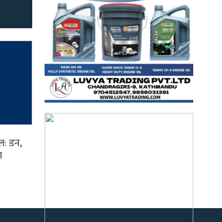
ल: डन,
ा