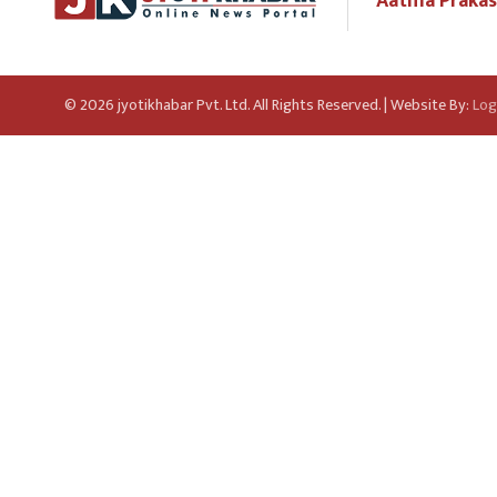
Aatma Prakas
© 2026 jyotikhabar Pvt. Ltd. All Rights Reserved. | Website By:
Log