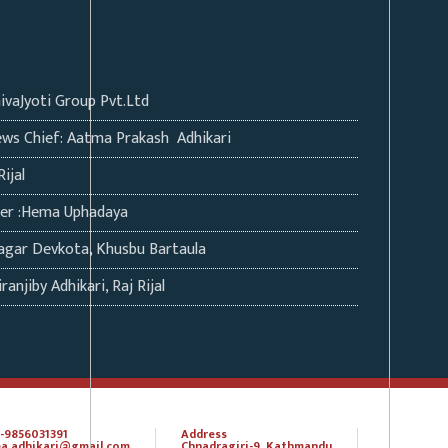
hivaJyoti Group Pvt.Ltd
ws Chief: Aatma Prakash Adhikari
Rijal
ter :Hema Uphadaya
agar Devkota, Khusbu Bartaula
ranjiby Adhikari, Raj Rijal
-9856031391
Address
a.adhikari@gmail.com
Chnadragiri-9, Kathmandu