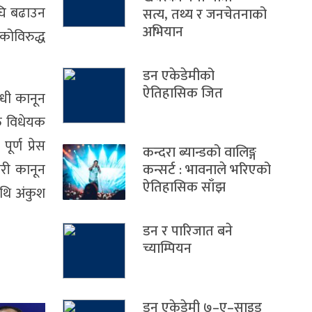
अघि बढाउन
सत्य, तथ्य र जनचेतनाको
अभियान
कोविरुद्ध
डन एकेडेमीको
ऐतिहासिक जित
्धी कानून
्त विधेयक
ूर्ण प्रेस
कन्दरा ब्यान्डको वालिङ्ग
गरी कानून
कन्सर्ट : भावनाले भरिएको
ऐतिहासिक साँझ
ाथि अंकुश
डन र पारिजात बने
च्याम्पियन
डन एकेडेमी ७–ए–साइड