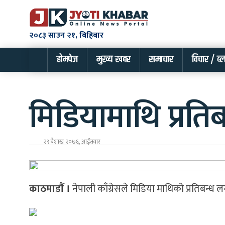
२०८३ साउन २१, बिहिबार
होमपेज
मुख्य खबर
समाचार
विचार / ब्
मिडियामाथि प्रतिब
२९ बैशाख २०७६, आईतवार
काठमाडाैं ।
नेपाली काँग्रेसले मिडिया माथिको प्रतिबन्ध