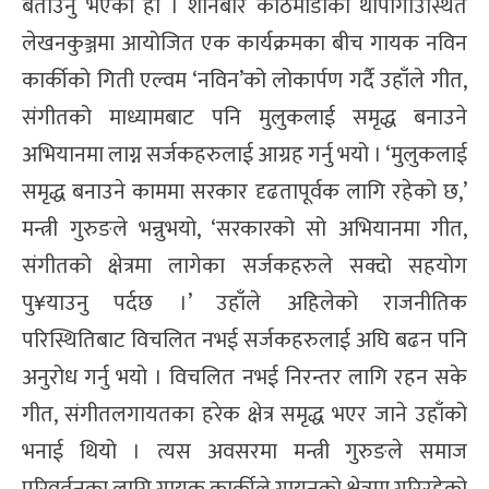
बताउनु भएको हो । शनिबार काठमाडौंको थापागाउँस्थित
लेखनकुञ्जमा आयोजित एक कार्यक्रमका बीच गायक नविन
कार्कीको गिती एल्वम ‘नविन’को लोकार्पण गर्दै उहाँले गीत,
संगीतको माध्यामबाट पनि मुलुकलाई समृद्ध बनाउने
अभियानमा लाग्न सर्जकहरुलाई आग्रह गर्नु भयो । ‘मुलुकलाई
समृद्ध बनाउने काममा सरकार दृढतापूर्वक लागि रहेको छ,’
मन्त्री गुरुङले भन्नुभयो, ‘सरकारको सो अभियानमा गीत,
संगीतको क्षेत्रमा लागेका सर्जकहरुले सक्दो सहयोग
पु¥याउनु पर्दछ ।’ उहाँले अहिलेको राजनीतिक
परिस्थितिबाट विचलित नभई सर्जकहरुलाई अघि बढन पनि
अनुरोध गर्नु भयो । विचलित नभई निरन्तर लागि रहन सके
गीत, संगीतलगायतका हरेक क्षेत्र समृद्ध भएर जाने उहाँको
भनाई थियो । त्यस अवसरमा मन्त्री गुरुङले समाज
परिवर्तनका लागि गायक कार्कीले गायनको क्षेत्रमा गरिरहेको