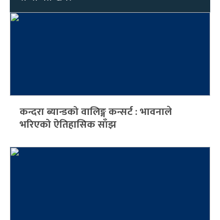
कन्दरा ब्यान्डको वालिङ्ग कन्सर्ट : भावनाले
भरिएको ऐतिहासिक साँझ