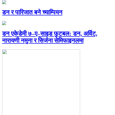
डन र पारिजात बने च्याम्पियन
डन एकेडेमी ७–ए–साइड फुटबल: डन, अर्विट,
नारायणी नमुना र सिर्जना सेमिफाइनलमा