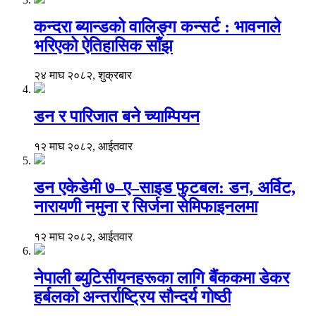
कन्दरा ब्यान्डको वालिङ्ग कन्सर्ट : भावनाले
भरिएको ऐतिहासिक साँझ
२४ माघ २०८२, शुक्रबार
डन र पारिजात बने च्याम्पियन
१२ माघ २०८२, आईतवार
डन एकेडेमी ७–ए–साइड फुटबल: डन, अर्विट,
नारायणी नमुना र सिर्जना सेमिफाइनलमा
१२ माघ २०८२, आईतवार
नेपाली ब्युटिसीयनहरूका लागि बैंककमा डेकर
हर्बलको अन्तर्राष्ट्रिय सौन्दर्य गोष्ठी