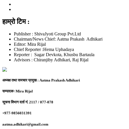
हाम्रो टिम :
Publisher : ShivaJyoti Group Pvt.Ltd
Chairman/News Chief: Aatma Prakash Adhikari
Editor: Mira Rijal
Chief Reporter :Hema Uphadaya
Reporter : Sagar Devkota, Khusbu Bartaula
Advisors : Chiranjiby Adhikari, Raj Rijal
अध्यक्ष तथा समचार प्रमुख :
Aatma Prakash Adhikari
सम्पादकः
Mira Rijal
सूचना विभाग दर्ता नं.
2117 / 077-078
+977-9856031391
aatma.adhikari@gmail.com