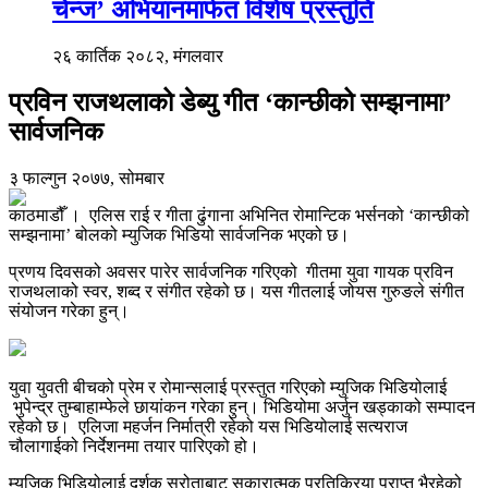
चेन्ज’ अभियानमार्फत विशेष प्रस्तुति
२६ कार्तिक २०८२, मंगलवार
प्रविन राजथलाको डेब्यु गीत ‘कान्छीको सम्झनामा’
सार्वजनिक
३ फाल्गुन २०७७, सोमबार
काठमाडौँ । एलिस राई र गीता ढुंगाना अभिनित रोमान्टिक भर्सनको ‘कान्छीको
सम्झनामा’ बोलको म्युजिक भिडियो सार्वजनिक भएको छ।
प्रणय दिवसको अवसर पारेर सार्वजनिक गरिएको गीतमा युवा गायक प्रविन
राजथलाको स्वर, शब्द र संगीत रहेको छ। यस गीतलाई जोयस गुरुङले संगीत
संयोजन गरेका हुन्।
युवा युवती बीचको प्रेम र रोमान्सलाई प्रस्तुत गरिएको म्युजिक भिडियोलाई
भुपेन्द्र तुम्बाहाम्फेले छायांकन गरेका हुन्। भिडियोमा अर्जुन खड्काको सम्पादन
रहेको छ। एलिजा महर्जन निर्मात्री रहेको यस भिडियोलाई सत्यराज
चौलागाईको निर्देशनमा तयार पारिएको हो।
म्युजिक भिडियोलाई दर्शक स्रोताबाट सकारात्मक प्रतिक्रिया प्राप्त भैरहेको