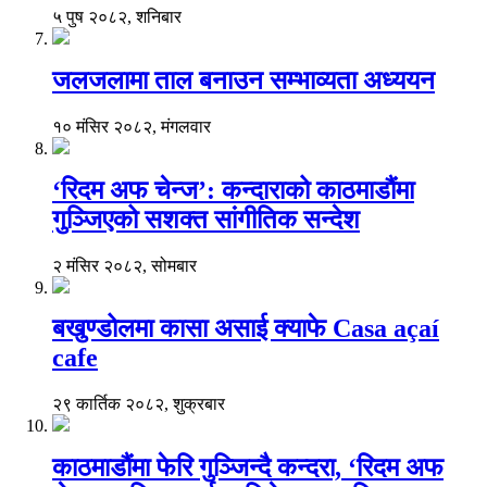
५ पुष २०८२, शनिबार
जलजलामा ताल बनाउन सम्भाव्यता अध्ययन
१० मंसिर २०८२, मंगलवार
‘रिदम अफ चेन्ज’: कन्दाराको काठमाडौंमा
गुञ्जिएको सशक्त सांगीतिक सन्देश
२ मंसिर २०८२, सोमबार
बखुण्डोलमा कासा असाई क्याफे Casa açaí
cafe
२९ कार्तिक २०८२, शुक्रबार
काठमाडौंमा फेरि गुञ्जिन्दै कन्दरा, ‘रिदम अफ