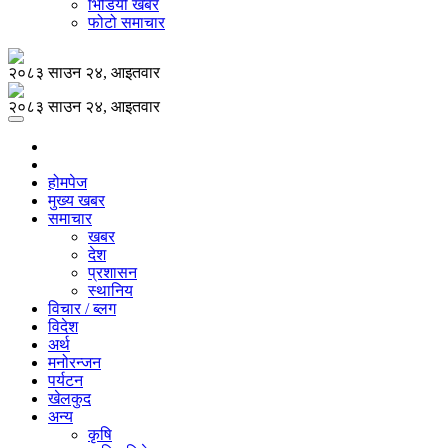
भिडियो खबर
फोटो समाचार
२०८३ साउन २४, आइतवार
२०८३ साउन २४, आइतवार
होमपेज
मुख्य खबर
समाचार
खबर
देश
प्रशासन
स्थानिय
विचार / ब्लग
विदेश
अर्थ
मनोरन्जन
पर्यटन
खेलकुद
अन्य
कृषि