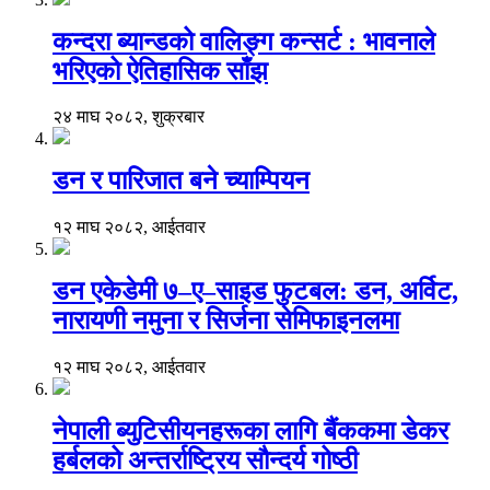
कन्दरा ब्यान्डको वालिङ्ग कन्सर्ट : भावनाले
भरिएको ऐतिहासिक साँझ
२४ माघ २०८२, शुक्रबार
डन र पारिजात बने च्याम्पियन
१२ माघ २०८२, आईतवार
डन एकेडेमी ७–ए–साइड फुटबल: डन, अर्विट,
नारायणी नमुना र सिर्जना सेमिफाइनलमा
१२ माघ २०८२, आईतवार
नेपाली ब्युटिसीयनहरूका लागि बैंककमा डेकर
हर्बलको अन्तर्राष्ट्रिय सौन्दर्य गोष्ठी