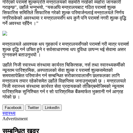
गरिएको परामर्श शुल्कप्रति मन्त्रालयको सहमति नरहेको व्यहोरा जानकारी
गराइन्छ”, उहाँले भन्नुभयो, “यसअघि मन्त्रालयबाट गठित परामर्श शुल्क
सिफारिस समितिले सिफारिस गरेको शुल्क परिमार्जनलाई मन्त्रालयले निर्णय
नगरिसकेको अवस्थामा र मन्त्रालयसँग थप कुनै पनि परामर्श नगरी शुल्क वृद्धि
गर्ने अवस्था रहँदैन ।”
मन्त्रालयले आवश्यक थप गृहकार्य र मन्त्रालयसँगको परामर्श गरी मात्र परामर्श
शुल्क वृद्धि गर्न उचित हुने र सर्वसाधारणमा थप दुविधा उत्पन्न भई सेवामा असर
पुग्नसक्ने बताउनुभयो ।
उहाँले निजी स्वास्थ्य संस्थामा कार्यरत चिकित्सक, नर्स तथा स्वास्थ्यकर्मीको
न्यूनतम पारिश्रमिक, अस्पतालको सेवा शुल्क र परामर्श शुल्कसमेतको
समयसापेक्षित परिमार्जन गर्न सम्बन्धित सरोकारवालासँग छलफलका लागि
मन्त्रालय तयार रहेकोसमेत उहाँले विज्ञप्तिमा जनाउनुभएको छ । मन्त्रालयले
निजी स्वास्थ्य संस्थामा कार्यरत सेवा प्रदायकको तोकिएबमोजिमको न्यूनतम
पारिश्रमिक सुनिश्चित गर्न र सो पारिश्रमिक बैंकमार्फत भुक्तानी गर्न आग्रह
गरेको छ ।
Facebook
Twitter
LinkedIn
स्वास्थ्य
Advertisment
सम्बन्धित खवर