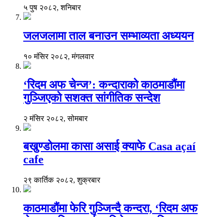
५ पुष २०८२, शनिबार
जलजलामा ताल बनाउन सम्भाव्यता अध्ययन
१० मंसिर २०८२, मंगलवार
‘रिदम अफ चेन्ज’: कन्दाराको काठमाडौंमा
गुञ्जिएको सशक्त सांगीतिक सन्देश
२ मंसिर २०८२, सोमबार
बखुण्डोलमा कासा असाई क्याफे Casa açaí
cafe
२९ कार्तिक २०८२, शुक्रबार
काठमाडौंमा फेरि गुञ्जिन्दै कन्दरा, ‘रिदम अफ