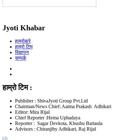
Jyoti Khabar
हाम्रोबारे
हाम्रो टिम
विज्ञापन
सम्पर्क
हाम्रो टिम :
Publisher : ShivaJyoti Group Pvt.Ltd
Chairman/News Chief: Aatma Prakash Adhikari
Editor: Mira Rijal
Chief Reporter :Hema Uphadaya
Reporter : Sagar Devkota, Khusbu Bartaula
Advisors : Chiranjiby Adhikari, Raj Rijal