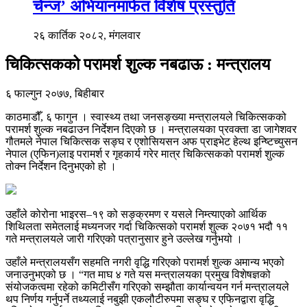
चेन्ज’ अभियानमार्फत विशेष प्रस्तुति
२६ कार्तिक २०८२, मंगलवार
चिकित्सकको परामर्श शुल्क नबढाऊ : मन्त्रालय
६ फाल्गुन २०७७, बिहीबार
काठमाडौँ, ६ फागुन । स्वास्थ्य तथा जनसङ्ख्या मन्त्रालयले चिकित्सकको
परामर्श शुल्क नबढाउन निर्देशन दिएको छ । मन्त्रालयका प्रवक्ता डा जागेशवर
गौतमले नेपाल चिकित्सक सङ्घ र एशोसियसन अफ प्राइभेट हेल्थ इन्ष्टिच्युसन
नेपाल (एफिन)लाइ परामर्श र गृहकार्य गरेर मात्र चिकित्सकको परामर्श शुल्क
तोक्न निर्देशन दिनुभएको हो ।
उहाँले कोरोना भाइरस–१९ को सङ्क्रमण र यसले निम्त्याएको आर्थिक
शिथिलता समेतलाई मध्यनजर गर्दा चिकित्सको परामर्श शुल्क २०७१ भदौ ११
गते मन्त्रालयले जारी गरिएको पत्रानुसार हुने उल्लेख गर्नुभयो ।
उहाँले मन्त्रालयसँग सहमति नगरी वृद्धि गरिएको परामर्श शुल्क अमान्य भएको
जनाउनुभएको छ । “गत माघ ४ गते यस मन्त्रालयका प्रमुख विशेषज्ञको
संयोजकत्वमा रहेको कमिटीसँग गरिएको सम्झौता कार्यान्वयन गर्न मन्त्रालयले
थप निर्णय गर्नुपर्ने तथ्यलाई नबुझी एकलौटीरुपमा सङ्घ र एफिनद्वारा वृद्धि