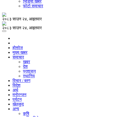
भिडियो खबर
फोटो समाचार
२०८३ साउन २४, आइतवार
२०८३ साउन २४, आइतवार
होमपेज
मुख्य खबर
समाचार
खबर
देश
प्रशासन
स्थानिय
विचार / ब्लग
विदेश
अर्थ
मनोरन्जन
पर्यटन
खेलकुद
अन्य
कृषि