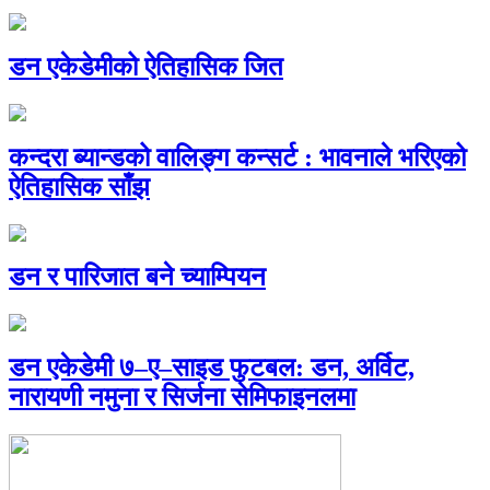
डन एकेडेमीको ऐतिहासिक जित
कन्दरा ब्यान्डको वालिङ्ग कन्सर्ट : भावनाले भरिएको
ऐतिहासिक साँझ
डन र पारिजात बने च्याम्पियन
डन एकेडेमी ७–ए–साइड फुटबल: डन, अर्विट,
नारायणी नमुना र सिर्जना सेमिफाइनलमा