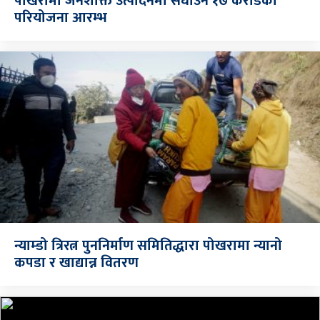
पोखरामा जनशक्ति उत्पादनमा सघाउन १७ करोडको
परियोजना आरम्भ
न्याम्डो त्रिरत्न पुननिर्माण समितिद्धारा पोखरामा न्यानो
कपडा र खाद्यान्न वितरण