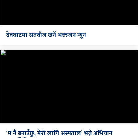
देवघाटमा सतबीज छर्ने भक्तजन न्यून
‘म नै बनाउँछु, मेरो लागि अस्पताल’ भन्ने अभियान