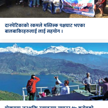
दानपेटिकाको रकमले मस्तिस्क पक्षघाट भएका
बालबाकिाहरुलाई लाई सहयोग ।