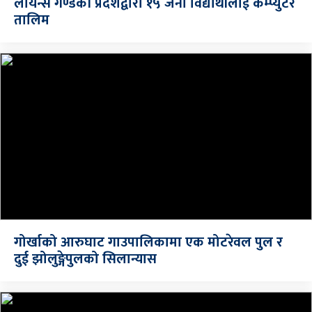
लायन्स गण्डकी प्रदेशद्वारा १५ जना विद्यार्थीलाई कम्प्युटर
तालिम
गोर्खाको आरुघाट गाउपालिकामा एक मोटरेवल पुल र
दुई झोलुङ्गेपुलको सिलान्यास