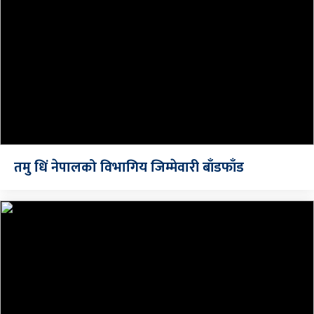
तमु धिं नेपालको विभागिय जिम्मेवारी बाँडफाँड