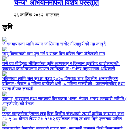
चेन्ज’ अभियानमार्फत विशेष प्रस्तुति
२६ कार्तिक २०८२, मंगलवार
कृषि
जीवनयापनका लागि ज्यान जोखिममा राखेर भीरमाहुरीको मह काढ्दै
उखु किसानको माग पुरा गर्न र राहत दिन वरिष्ठ नेता पौडेलको माग
यसै वर्ष मौद्रिक नीतिमार्फत कृषि ऋणपत्र र किसान क्रेडिट कार्डसम्बन्धी
व्यवस्था कार्यान्वयनमा ल्याउन लागिएको छ : गर्भनर महाप्रसाद अधिकारी
भविष्यका लागि जल सुरक्षा मञ्च २०२० विषयक चार दिवसीय अन्तराष्ट्रिय
वेबिनार : नेपाल ४ महिना बाढीको धनी, ८ महिना खडेरीको : जलस्रोतविद् तथा
प्राज्ञ दीपक ज्ञवाली
व्यापार, पारवाहन तथा सहकार्य विषयकमा भारत–नेपाल अन्तर सरकारी समिति (
आइजीसी) को बैठक
फस्र्ट माइक्रोफाईनान्स लघु वित्त वित्तीय संस्थाको एघारौं वार्षिक साधारण सभा
ः ९.५० बोनस शेयर र ४.१८४२ प्रतिशत नगद लाभांस दिने प्रस्ताव पारित
काठमाडौंमा केन्द्रीय सहकारी बजार शुरु : सहकारी बजारले सिधै किसानलाई