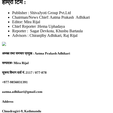
हाम्रो टिम :
Publisher : ShivaJyoti Group Pvt.Ltd
Chairman/News Chief: Aatma Prakash Adhikari
Editor: Mira Rijal
Chief Reporter :Hema Uphadaya
Reporter : Sagar Devkota, Khusbu Bartaula
Advisors : Chiranjiby Adhikari, Raj Rijal
अध्यक्ष तथा समचार प्रमुख :
Aatma Prakash Adhikari
सम्पादकः
Mira Rijal
सूचना विभाग दर्ता नं.
2117 / 077-078
+977-9856031391
aatma.adhikari@gmail.com
Address
Chnadragiri-9, Kathmandu