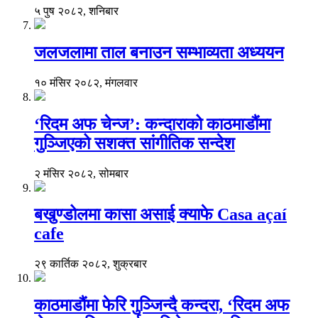
५ पुष २०८२, शनिबार
जलजलामा ताल बनाउन सम्भाव्यता अध्ययन
१० मंसिर २०८२, मंगलवार
‘रिदम अफ चेन्ज’: कन्दाराको काठमाडौंमा
गुञ्जिएको सशक्त सांगीतिक सन्देश
२ मंसिर २०८२, सोमबार
बखुण्डोलमा कासा असाई क्याफे Casa açaí
cafe
२९ कार्तिक २०८२, शुक्रबार
काठमाडौंमा फेरि गुञ्जिन्दै कन्दरा, ‘रिदम अफ