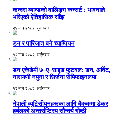
कन्दरा ब्यान्डको वालिङ्ग कन्सर्ट : भावनाले
भरिएको ऐतिहासिक साँझ
२४ माघ २०८२, शुक्रबार
डन र पारिजात बने च्याम्पियन
१२ माघ २०८२, आईतवार
डन एकेडेमी ७–ए–साइड फुटबल: डन, अर्विट,
नारायणी नमुना र सिर्जना सेमिफाइनलमा
१२ माघ २०८२, आईतवार
नेपाली ब्युटिसीयनहरूका लागि बैंककमा डेकर
हर्बलको अन्तर्राष्ट्रिय सौन्दर्य गोष्ठी