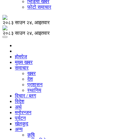
भिडियो खबर
फोटो समाचार
२०८३ साउन २४, आइतवार
२०८३ साउन २४, आइतवार
होमपेज
मुख्य खबर
समाचार
खबर
देश
प्रशासन
स्थानिय
विचार / ब्लग
विदेश
अर्थ
मनोरन्जन
पर्यटन
खेलकुद
अन्य
कृषि