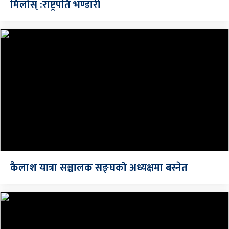
मिलोस् :राष्ट्रपति भण्डारी
कैलाश यात्रा सञ्चालक सङ्घको अध्यक्षमा बस्नेत