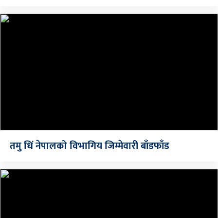
तमु धिं नेपालको विभागिय जिम्मेवारी बाँडफाँड