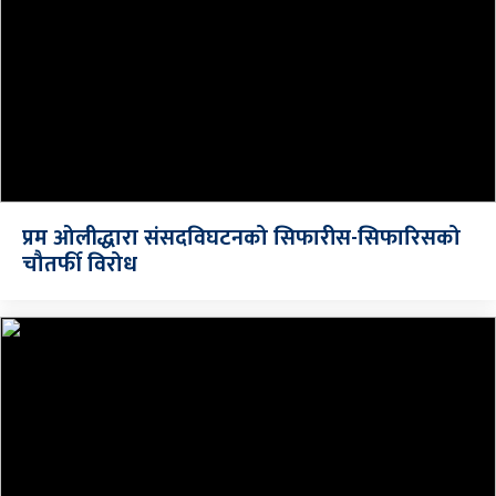
प्रम ओलीद्धारा संसदविघटनको सिफारीस-सिफारिसको
चौतर्फी विरोध