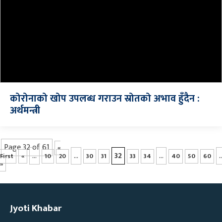
कोरोनाको खोप उपलब्ध गराउन स्रोतको अभाव हुँदैन :
अर्थमन्त्री
Page 32 of 61
«
...
...
32
...
..
First
«
10
20
30
31
33
34
40
50
60
»
Jyoti Khabar